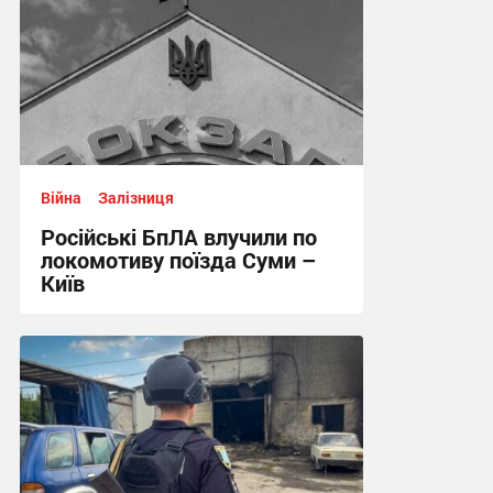
Війна
Залізниця
Російські БпЛА влучили по
локомотиву поїзда Суми –
Київ
11:11 сьогодні