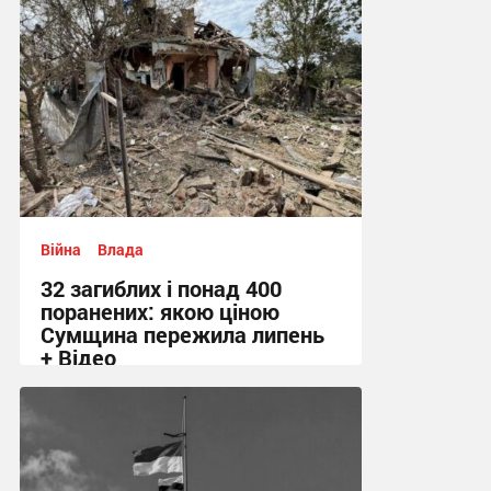
Війна
Влада
32 загиблих і понад 400
поранених: якою ціною
Сумщина пережила липень
+ Відео
11:58 сьогодні