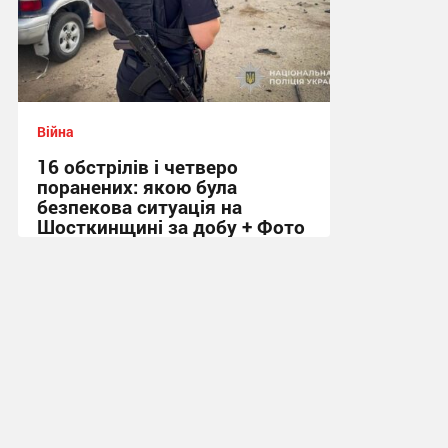
Війна
16 обстрілів і четверо
поранених: якою була
безпекова ситуація на
Шосткинщині за добу + Фото
08:47 сьогодні