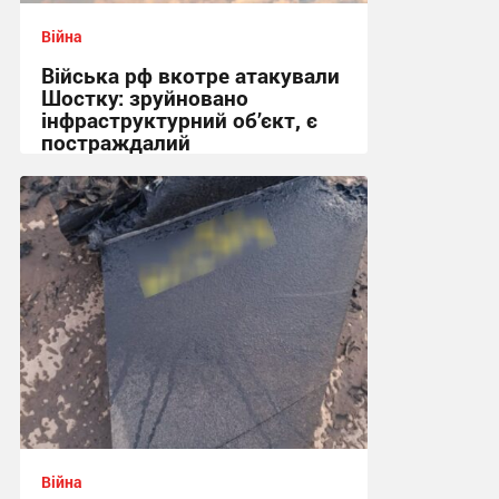
Війна
Війська рф вкотре атакували
Шостку: зруйновано
інфраструктурний об’єкт, є
постраждалий
18:50 сьогодні
Війна