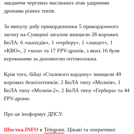
завдаючи чергових масованих атак ударними
дронами різних типів.
За минулу добу прикордонники 5 прикордонного
загону на Сумщині загалом знищили 28 ворожих
БпЛА: 6 «шахедів», 1 «герберу», 1 «ланцет», 1
«КВО», 2 «зала» та 17 FPV-дронів, з яких 16 були
керованими за допомогою оптоволокна.
Крім того, бійці «Сталевого кордону» знищили 49
ворожих безпілотників: 2 БпЛА типу «Молнія», 1
БпЛА типу «Молнія-2», 2 БпЛА типу «Гербера» та 44
FPV-дрони.
Про це іноформує ДПСУ.
Шостка.INFO
в
Telegram
. Цікаві та оперативні