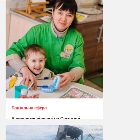
Соціальна сфера
У першому півріччі на Сумщині,
зокрема й у Шосткинській громаді,
понад 800 дітей та осіб з
інвалідністю, дітей групи ризику