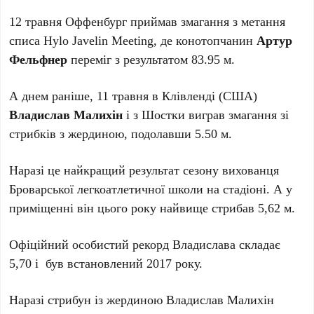
12 травня Оффенбург приймав змагання з метання
списа Hylo Javelin Meeting, де конотопчанин
Артур
Фельфнер
переміг з результатом 83.95 м.
А днем раніше, 11 травня в Клівленді (США)
Владислав Малихін
і з Шостки виграв змагання зі
стрибків з жердиною, подолавши 5.50 м.
Наразі це найкращий результат сезону вихованця
Броварської легкоатлетичної школи на стадіоні. А у
приміщенні він цього року найвище стрибав 5,62 м.
Офіційний особистий рекорд Владислава складає
5,70 і був встановлений 2017 року.
Наразі стрибун із жердиною Владислав Малихін