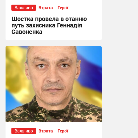
Важливо
Втрата
Герої
Шостка провела в отанню
путь захисника Геннадія
Савоненка
14:28, 24.07.2026
Важливо
Втрата
Герої