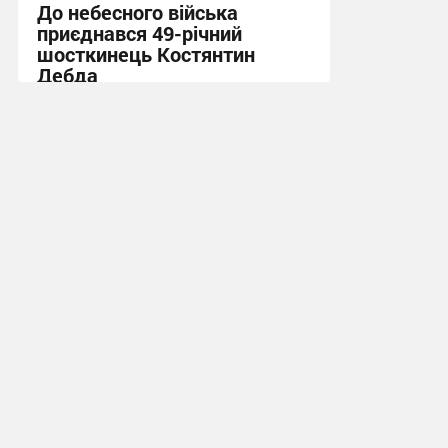
До небесного війська
приєднався 49-річний
шосткинець Костянтин
Дебда
20:52, 22.07.2026