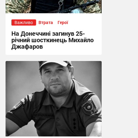
Важливо
Втрата
Герої
На Донеччині загинув 25-
річний шосткинець Михайло
Джафаров
13:15 сьогодні