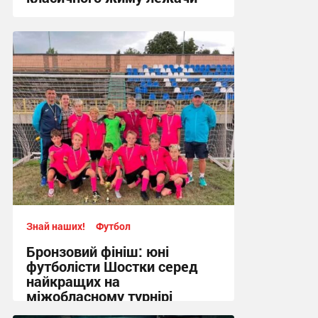
17:09, 4.08.2026
Знай наших!
Футбол
Бронзовий фініш: юні
футболісти Шостки серед
найкращих на
міжобласному турнірі