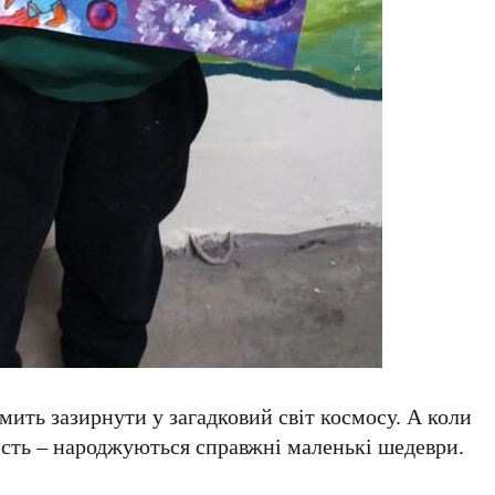
ить зазирнути у загадковий світ космосу. А коли
чість – народжуються справжні маленькі шедеври.