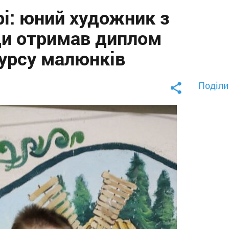
рі: юний художник з
ди отримав диплом
курсу малюнків
Поділи