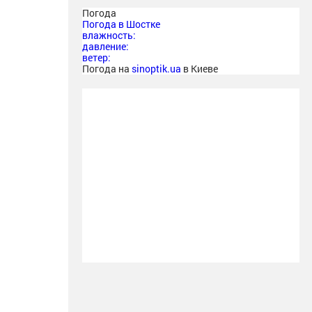
Погода
Погода в
Шостке
влажность:
давление:
ветер:
Погода на
sinoptik.ua
в Киеве