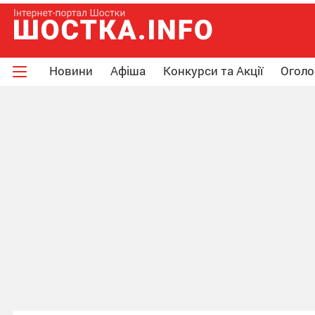
Новини
Афіша
Конкурси та Акції
Огол