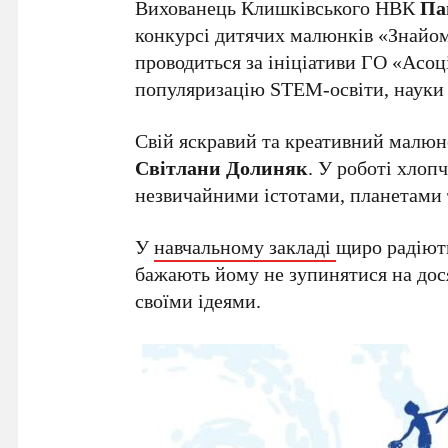
Вихованець Клишківського НВК
Па
конкурсі дитячих малюнків «Знайом
проводиться за ініціативи ГО «Асо
популяризацію STEM-освіти, науки т
Свій яскравий та креативний малю
Світлани Долиняк
. У роботі хлоп
незвичайними істотами, планетами
У
навчальному закладі
щиро радіют
бажають йому не зупинятися на дося
своїми ідеями.