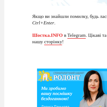
Якщо ви знайшли помилку, будь ласк
Ctrl+Enter
.
Шостка.INFO
в
Telegram
. Цікаві т
нашу
сторінку
!