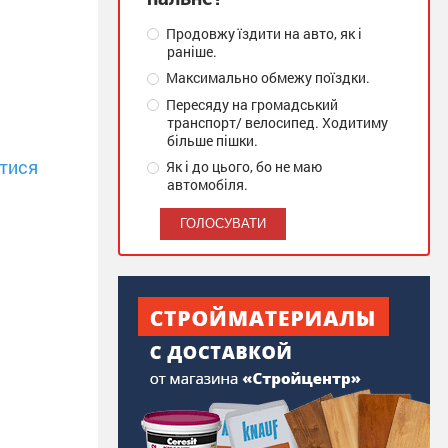
Продовжу їздити на авто, як і
раніше.
Максимально обмежу поїздки.
Пересяду на громадський
транспорт/ велосипед. Ходитиму
більше пішки.
тися
Як і до цього, бо не маю
автомобіля.