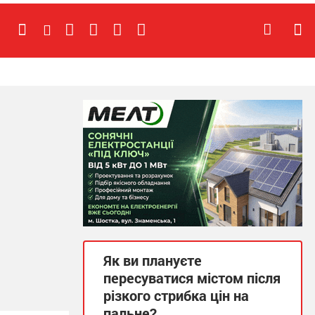
Як ви плануєте
пересуватися містом після
різкого стрибка цін на
пальне?