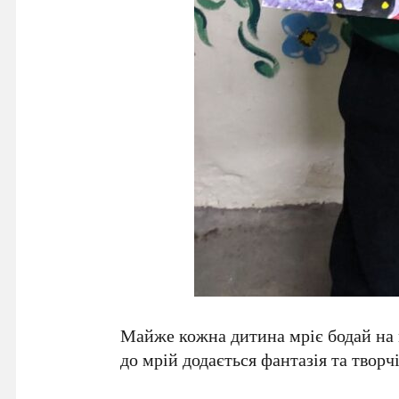
Майже кожна дитина мріє бодай на м
до мрій додається фантазія та твор