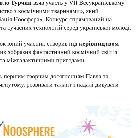
вло Турчин
взяв участь у VII Всеукраїнському
ство з космічними тваринами», який
ціація Ноосфера». Конкурс спрямований на
а сучасних технологій серед української молоді.
нок юний учасник створив під
керівництвом
чик зобразив фантастичний космічний світ із
 та міжгалактичними пригодами.
ь першим творчим досягненням Павла та
гнутому, розвивати талант і надалі дивувати