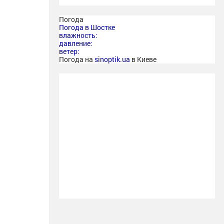
Погода
Погода в
Шостке
влажность:
давление:
ветер:
Погода на
sinoptik.ua
в Киеве