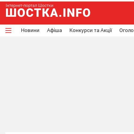
Новини
Афіша
Конкурси та Акції
Огол