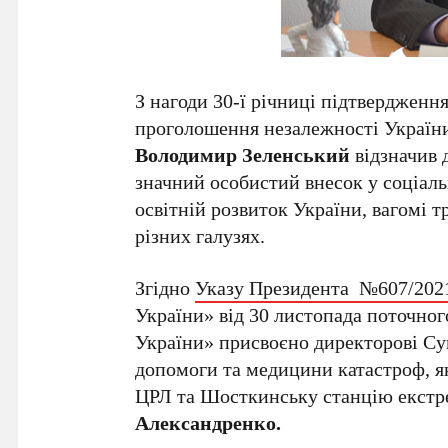
З нагоди 30-ї річниці підтверджен
проголошення незалежності України
Володимир Зеленський
відзначив 
значний особистий внесок у соціаль
освітній розвиток України, вагомі т
різних галузях.
Згідно
Указу Президента №607/202
України» від 30 листопада поточног
України» присвоєно директорові Су
допомоги та медицини катастроф, я
ЦРЛ та Шосткинську станцію екстр
А
лександренко
.