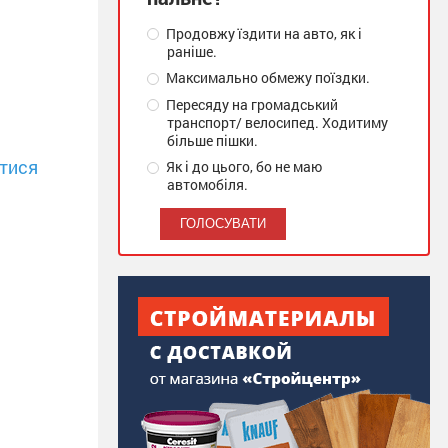
Продовжу їздити на авто, як і
раніше.
Максимально обмежу поїздки.
Пересяду на громадський
транспорт/ велосипед. Ходитиму
більше пішки.
тися
Як і до цього, бо не маю
автомобіля.