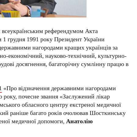
ня всеукраїнським референдумом Акта
 1 грудня 1991 року Президент України
державними нагородами кращих українців за
но-економічний, науково-технічний, культурно-
рудові досягнення, багаторічну сумлінну працю в
1
«Про відзначення державними нагородами
о року, почесне звання «Заслужений лікар
мського обласного центру екстреної медичної
кий раніше багато років очолював Шосткинську
еної медичної допомоги,
Анатолію