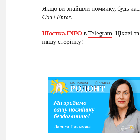
Якщо ви знайшли помилку, будь ласк
Ctrl+Enter
.
Шостка.INFO
в
Telegram
. Цікаві т
нашу
сторінку
!