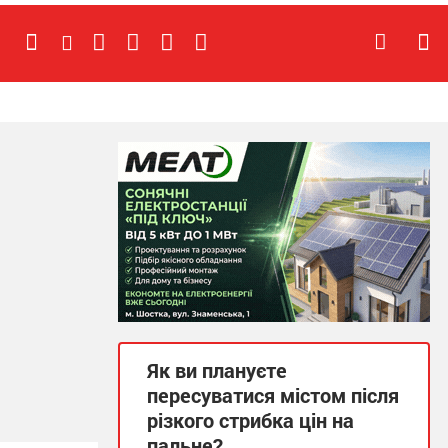
Як ви плануєте
пересуватися містом після
різкого стрибка цін на
пальне?