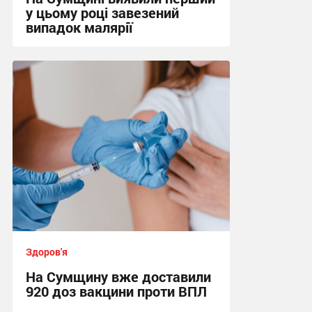
у цьому році завезений
випадок малярії
16:10 вчора
Здоров'я
На Сумщину вже доставили
920 доз вакцини проти ВПЛ