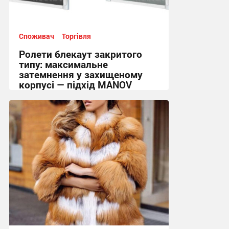
Споживач
Торгівля
Ролети блекаут закритого
типу: максимальне
затемнення у захищеному
корпусі — підхід MANOV
09:07, 25.07.2026