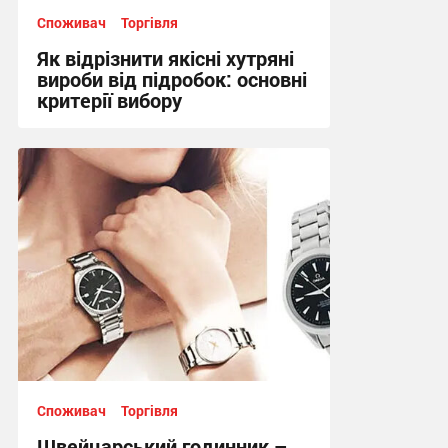
Споживач
Торгівля
Як відрізнити якісні хутряні
вироби від підробок: основні
критерії вибору
13:42, 3.07.2026
Споживач
Торгівля
Швейцарський годинник –