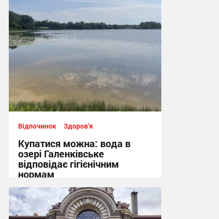
12:48 сьогодні
Відпочинок
Здоров'я
Купатися можна: вода в
озері Галенківське
відповідає гігієнічним
нормам
10:26 сьогодні