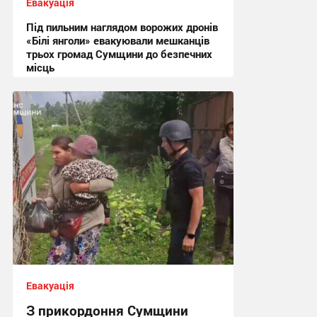
Евакуація
Під пильним наглядом ворожих дронів
«Білі янголи» евакуювали мешканців
трьох громад Сумщини до безпечних
місць
13:47, 1.08.2026
Евакуація
З прикордоння Сумщини