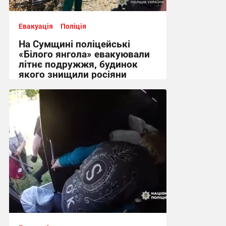
Евакуація
Поліція
На Сумщині поліцейські
«Білого янгола» евакуювали
літнє подружжя, будинок
якого знищили росіяни
14:31, 4.08.2026