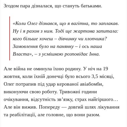
Згодом пара дізналася, що стануть батьками.
«Коли Олег дізнався, що я вагітна, то заплакав.
Ну і я разом з ним. Тоді ще жартома запитала:
кого більше хочеш – дівчинку чи хлопчика?
Замовлення було на панянку – і ось наша
Власта»
, – з усмішкою розповідає Інна.
Але війна не оминула їхню родину. У ніч на 19
жовтня, коли їхній донечці було всього 3,5 місяці,
Олег потрапив під удар керованої авіабомби,
виконуючи свою роботу. Тривожні години
очікування, відсутність зв’язку, страх найгіршого…
Але він вижив. Попереду — довгий шлях лікування
та реабілітації, але головне, що вони разом.