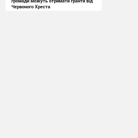
громади можуть отримати гранти від
Червоного Хреста
11:43, 8.07.2026