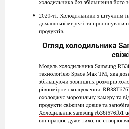
холодильника без збільшення його з
2020-ті. Холодильники з штучним і
домашньої мережі та пропонувати п
продуктів.
Огляд холодильника Sa
свіж
Модель холодильника Samsung RB38
технологією Space Max TM, яка дозв
збільшуючи зовнішніх розмірів холо
рівномірне охолодження. RB38T676F
охолоджує морозильну камеру та ві
продукти свіжими довше та запобіг
Холодильник samsung rb38t676fb1 u
він працює дуже тихо, не створююч