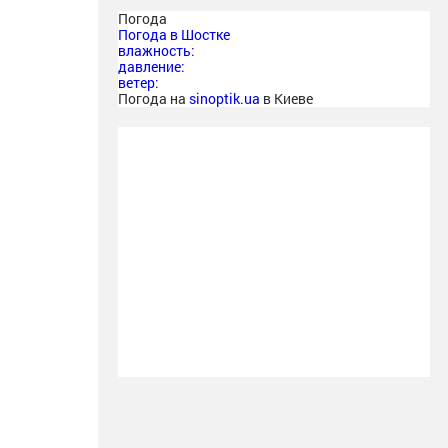
Погода
Погода в
Шостке
влажность:
давление:
ветер:
Погода на
sinoptik.ua
в Киеве