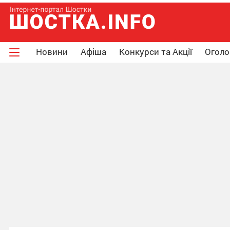
Новини
Афіша
Конкурси та Акції
Огол