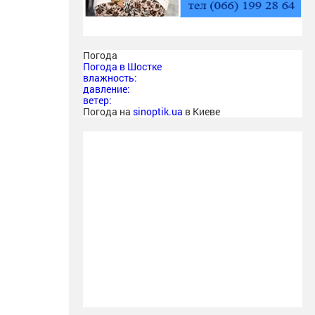
Погода
Погода в
Шостке
влажность:
давление:
ветер:
Погода на
sinoptik.ua
в Киеве