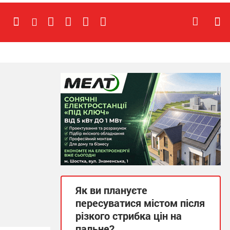
Як ви плануєте
пересуватися містом після
різкого стрибка цін на
пальне?