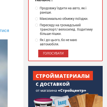
Продовжу їздити на авто, як і
раніше.
Максимально обмежу поїздки.
Пересяду на громадський
транспорт/ велосипед. Ходитиму
тися
більше пішки.
Як і до цього, бо не маю
автомобіля.