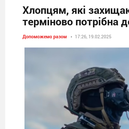
Хлопцям, які захища
терміново потрібна д
Допоможемо разом
17:26, 19.02.2025