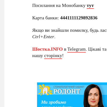
Посилання на Монобанку
тут
Карта банки:
4441111129892836
Якщо ви знайшли помилку, будь ласк
Ctrl+Enter
.
Шостка.INFO
в
Telegram
. Цікаві т
нашу
сторінку
!