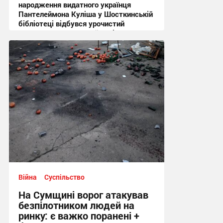
народження видатного українця
Пантелеймона Куліша у Шосткинській
бібліотеці відбувся урочистий
культурно-мистецький захід + Фото
12:44 вчора
Війна
Суспільство
На Сумщині ворог атакував
безпілотником людей на
ринку: є важко поранені +