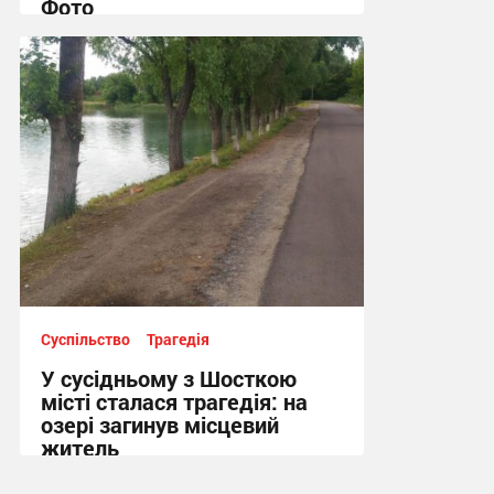
Фото
10:41 вчора
Суспільство
Трагедія
У сусідньому з Шосткою
місті сталася трагедія: на
озері загинув місцевий
житель