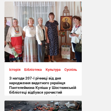
Історія
Бібліотека
Культура
Суспільство
З нагоди 207-ї річниці від дня
народження видатного українця
Пантелеймона Куліша у Шосткинській
бібліотеці відбувся урочистий
культурно-мистецький захід + Фото
12:44 вчора