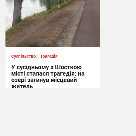
Суспільство
Трагедія
У сусідньому з Шосткою
місті сталася трагедія: на
озері загинув місцевий
житель
10:13 вчора