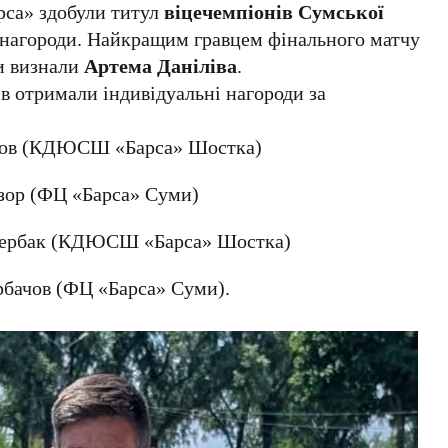
са» здобули титул
віцечемпіонів Сумської
і нагороди. Найкращим гравцем фінального матчу
ри визнали
Артема Даніліва
.
в отримали індивідуальні нагороди за
ков (КДЮСШ «Барса» Шостка)
зор (ФЦ «Барса» Суми)
ербак (КДЮСШ «Барса» Шостка)
бачов (ФЦ «Барса» Суми).