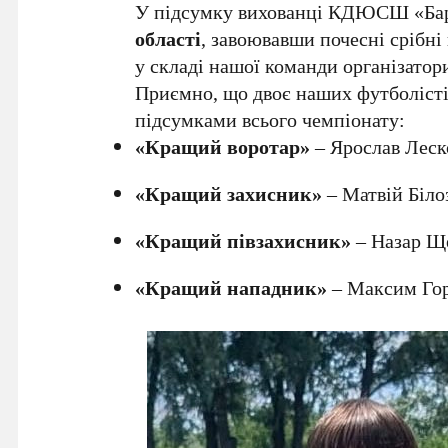
У підсумку вихованці КДЮСШ «Бар
області
, завоювавши почесні срібн
у складі нашої команди організато
Приємно, що двоє наших футболісті
підсумками всього чемпіонату:
«Кращий воротар»
– Ярослав Лес
«Кращий захисник»
– Матвій Біло
«Кращий півзахисник»
– Назар Щ
«Кращий нападник»
– Максим Гор