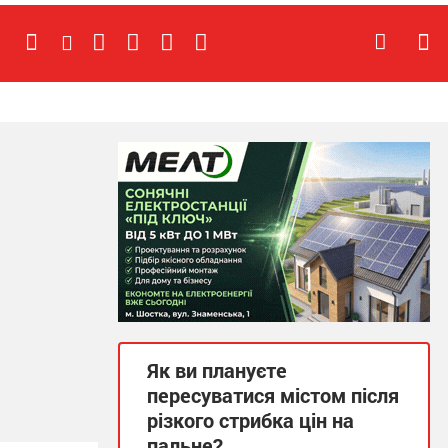
Як ви плануєте
пересуватися містом після
різкого стрибка цін на
пальне?