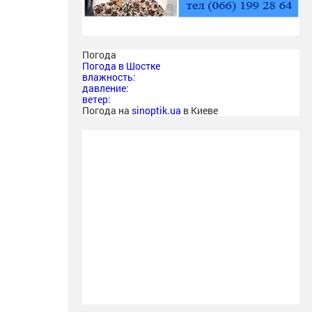
Погода
Погода в
Шостке
влажность:
давление:
ветер:
Погода на
sinoptik.ua
в Киеве