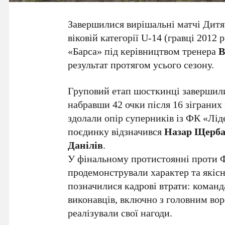
Завершилися вирішальні матчі Дитя
віковій категорії U-14 (гравці 20
«Барса» під керівництвом тренера
В
результат протягом усього сезону.
Груповий етап шосткинці завершили
набравши 42 очки після 16 зіграних
здолали опір суперників із ФК «Лід
поєдинку відзначився
Назар Щерб
Данілів
.
У фінальному протистоянні проти 
продемонстрували характер та якісну
позначилися кадрові втрати: команд
виконавців, включно з головним во
реалізували свої нагоди.