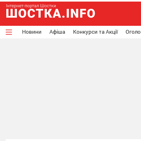
Новини
Афіша
Конкурси та Акції
Огол