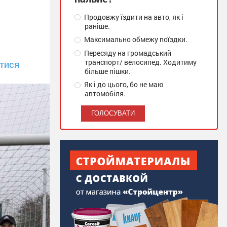
Продовжу їздити на авто, як і
раніше.
Максимально обмежу поїздки.
Пересяду на громадський
транспорт/ велосипед. Ходитиму
тися
більше пішки.
Як і до цього, бо не маю
автомобіля.