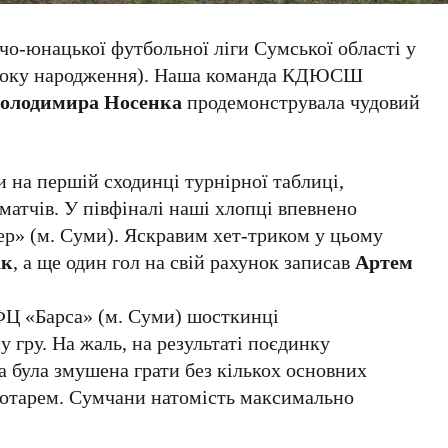
чо-юнацької футбольної ліги Сумської області у
12 року народження). Наша команда КДЮСШ
олодимира Носенка
продемонструвала чудовий
 на першій сходинці турнірної таблиці,
 матчів.
У півфіналі наші хлопці впевнено
ер» (м. Суми). Яскравим хет-триком у цьому
ак
, а ще один гол на свій рахунок записав
Артем
ФЦ «Барса» (м. Суми) шосткинці
 гру. На жаль, на результаті поєдинку
а була змушена грати без кількох основних
ротарем. Сумчани натомість максимально