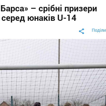
арса» – срібні призери
серед юнаків U-14
Поділи