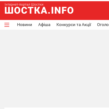
Новини
Афіша
Конкурси та Акції
Огол