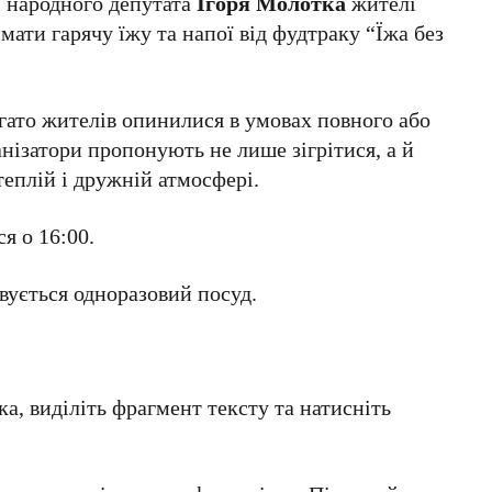
і народного депутата
Ігоря Молотка
жителі
ти гарячу їжу та напої від фудтраку “Їжа без
гато жителів опинилися в умовах повного або
анізатори пропонують не лише зігрітися, а й
еплій і дружній атмосфері.
я о 16:00.
вується одноразовий посуд.
а, виділіть фрагмент тексту та натисніть