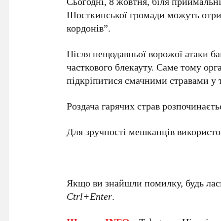
Сьогодні, 8 жовтня, біля приймальн
Шосткинської громади можуть отрима
кордонів”.
Після нещодавньої ворожої атаки ба
часткового блекауту. Саме тому орг
підкріпитися смачними стравами у т
Роздача гарячих страв розпочинаєтьс
Для зручності мешканців використо
Якщо ви знайшли помилку, будь ласк
Ctrl+Enter
.