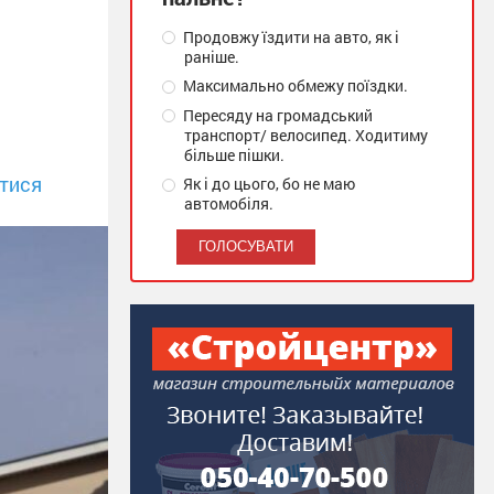
Продовжу їздити на авто, як і
раніше.
Максимально обмежу поїздки.
Пересяду на громадський
транспорт/ велосипед. Ходитиму
більше пішки.
тися
Як і до цього, бо не маю
автомобіля.