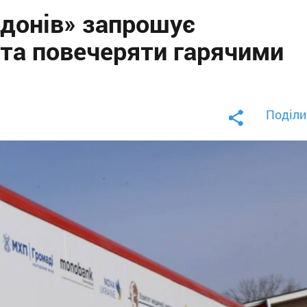
рдонів» запрошує
 та повечеряти гарячими
Поділи