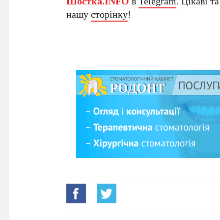
Шостка.INFO
в
Telegram
. Цікаві т
нашу
сторінку
!