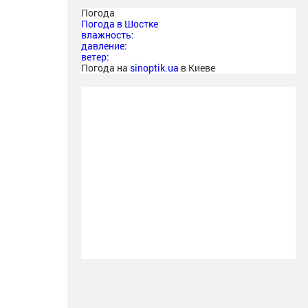
Погода
Погода в
Шостке
влажность:
давление:
ветер:
Погода на
sinoptik.ua
в Киеве