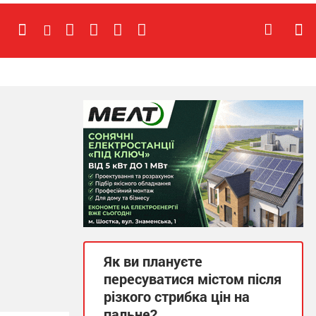
Як ви плануєте
пересуватися містом після
різкого стрибка цін на
пальне?