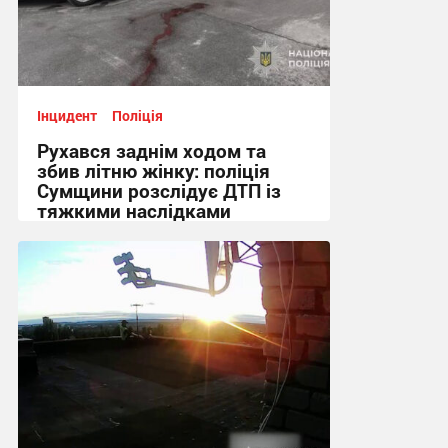
Інцидент
Поліція
Рухався заднім ходом та
збив літню жінку: поліція
Сумщини розслідує ДТП із
тяжкими наслідками
10:20, 10.07.2026