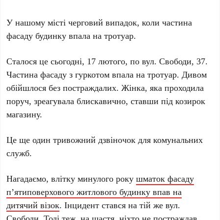
У нашому місті черговий випадок, коли частина
фасаду будинку впала на тротуар.
Сталося це сьогодні, 17 лютого, по вул. Свободи, 37.
Частина фасаду з гуркотом впала на тротуар. Дивом
обійшлося без постраждалих. Жінка, яка проходила
поруч, зреагувала блискавично, ставши під козирок
магазину.
Це ще один тривожний дзвіночок для комунальних
служб.
Нагадаємо, влітку минулого року
шматок фасаду
п’ятиповерхового житлового будинку впав на
дитячий візок
. Інцидент стався на тій же вул.
Свободи. Тоді теж, на щастя, ніхто не постраждав.