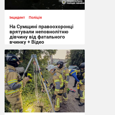
Інцидент
Поліція
На Сумщині правоохоронці
врятували неповнолітню
дівчину від фатального
вчинку + Відео
17:04, 15.06.2026