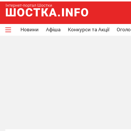
Новини
Афіша
Конкурси та Акції
Огол