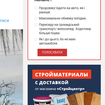
Продовжу їздити на авто, як і
раніше.
Максимально обмежу поїздки.
тися
Пересяду на громадський
транспорт/ велосипед. Ходитиму
більше пішки.
Як і до цього, бо не маю
автомобіля.