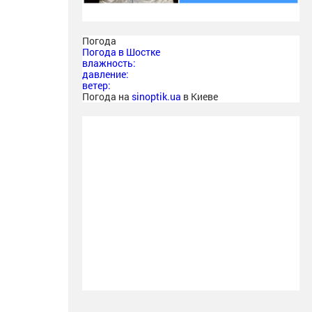
Погода
Погода в
Шостке
влажность:
давление:
ветер:
Погода на
sinoptik.ua
в Киеве