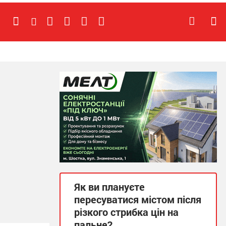
Як ви плануєте
пересуватися містом після
різкого стрибка цін на
пальне?