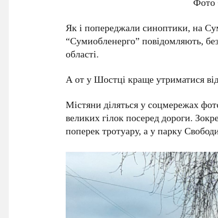
Фото
Як і попереджали синоптики, на Су
“Сумиобленерго” повідомляють, без
області.
А от у Шостці краще утриматися від
Містяни діляться у соцмережах фот
великих гілок посеред дороги. Зокр
поперек тротуару, а у парку Свобод