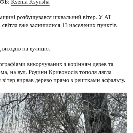
 ФБ:
Ksenia Ksyusha
мщині розбушувався шквальний вітер. У АТ
 світла вже залишилися 13 населених пунктів
 виходів на вулицю.
ографіями викорчуваних з корінням дерев та
ема, на вул. Родини Кривоносів тополя лягла
и вітер вирвав дерево прямо з рештками асфальту.