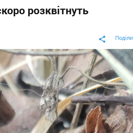
скоро розквітнуть
Поділи