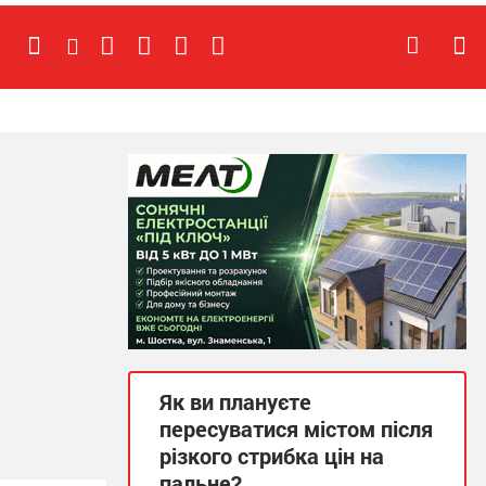
Як ви плануєте
пересуватися містом після
різкого стрибка цін на
пальне?