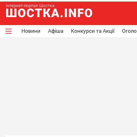
Новини
Афіша
Конкурси та Акції
Огол