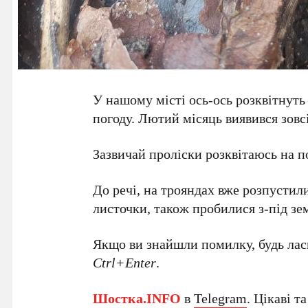
У нашому місті ось-ось розквітнуть
погоду. Лютий місяць виявився зо
Зазвичай проліски розквітаюсь на по
До речі, на трояндах вже розпустил
листочки, також пробилися з-під зе
Якщо ви знайшли помилку, будь ласк
Ctrl+Enter
.
Шостка.INFO
в
Telegram
. Цікаві т