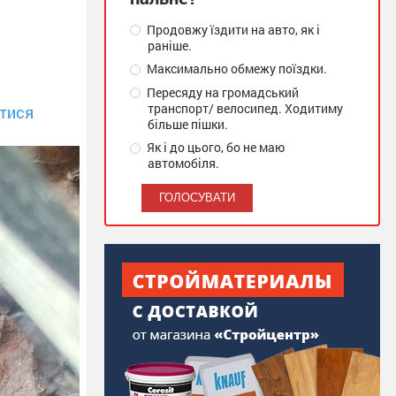
Продовжу їздити на авто, як і
раніше.
Максимально обмежу поїздки.
Пересяду на громадський
транспорт/ велосипед. Ходитиму
тися
більше пішки.
Як і до цього, бо не маю
автомобіля.