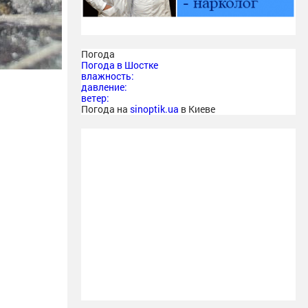
Погода
Погода в
Шостке
влажность:
давление:
ветер:
Погода на
sinoptik.ua
в Киеве