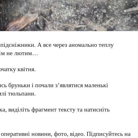
 підсніжники. А все через аномально теплу
всім не лютим…
чатку квітня.
ись бруньки і почали з’являтися маленькі
млі тюльпани.
а, виділіть фрагмент тексту та натисніть
а оперативні новини, фото, відео. Підписуйтесь на