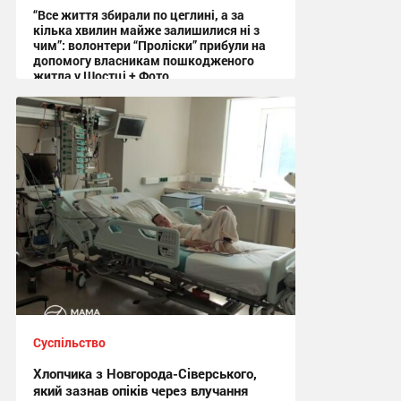
“Все життя збирали по цеглині, а за
кілька хвилин майже залишилися ні з
чим”: волонтери “Проліски” прибули на
допомогу власникам пошкодженого
житла у Шостці + Фото
09:54 сьогодні
Суспільство
Хлопчика з Новгорода-Сіверського,
який зазнав опіків через влучання