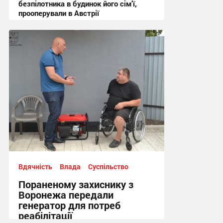
безпілотника в будинок його сім’ї,
прооперували в Австрії
15:44 вчора
Вдячність
Влада
Суспільство
Пораненому захиснику з
Воронежа передали
генератор для потреб
реабілітації