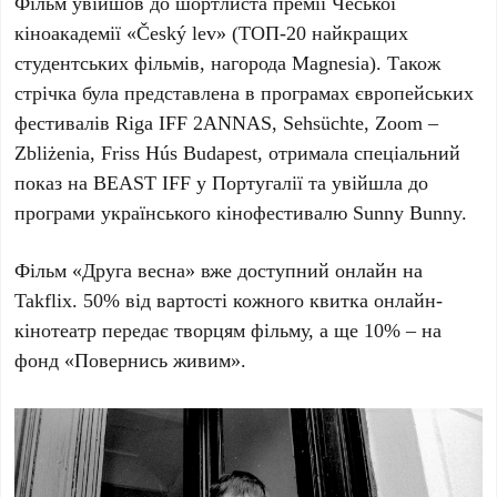
Фільм увійшов до шортлиста премії Чеської
кіноакадемії «Český lev» (ТОП-20 найкращих
студентських фільмів, нагорода Magnesia). Також
стрічка була представлена в програмах європейських
фестивалів Riga IFF 2ANNAS, Sehsüchte, Zoom –
Zbliżenia, Friss Hús Budapest, отримала спеціальний
показ на BEAST IFF у Португалії та увійшла до
програми українського кінофестивалю Sunny Bunny.
Фільм «Друга весна» вже доступний онлайн на
Takflix. 50% від вартості кожного квитка онлайн-
кінотеатр передає творцям фільму, а ще 10% – на
фонд «Повернись живим».