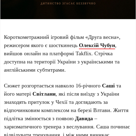
Короткометражний ігровий фільм «Друга весна»,
режисером якого є шосткинець
Олексій Чубун
,
вийшов онлайн на платформі Takflix. Стрічка
доступна на території України з українськими та
англійськими субтитрами.
Сюжет розгортається навколо 16-річного
Саші
та
його матері
Світлани
, які після виїзду з України
знаходять притулок у Чехії та доглядають за
відпочинковим комплексом на березі Влтави. Життя
підлітка змінюється з появою
Давида
–
харизматичного тренера з веслування. Саша починає
відвідувати тренування, і між ними виникає