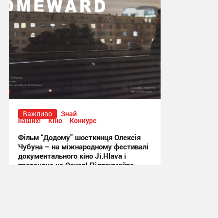
Важливо
Знай
наших!
Кіно
Конкурс
Фільм “Додому” шосткинця Олексія
Чубуна – на міжнародному фестивалі
документального кіно Ji.Hlava і
претендує на Оскар! Підтримайте
глядацьким голосуванням!
21:19, 15.10.2023