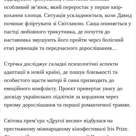
особливий зв’язок, який переростає у перше квір-
кохання хлопця. Ситуація ускладнюється, коли Давид
починає фліртувати зі Світланою. Саша опиняється у
пастці любовного трикутника, де почуття до
наставника змушують його пройти через болісний
етап ревнощів та передчасного дорослішання…
Стрічка досліджує складні психологічні аспекти
адаптації в новій країні, де пошук близькості та
особистого щастя матері й сина призводить до
емоційного конфлікту. Проєкт привертає увагу до
досвіду українських підлітків за кордоном через
призму дорослішання та першої романтичної травми.
Світова прем’єра «Другої весни» відбулася на
престижному міжнародному кінофестивалі Iris Prize.