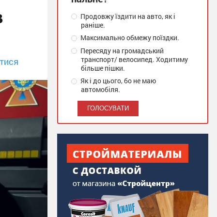
в
Продовжу їздити на авто, як і
раніше.
Максимально обмежу поїздки.
Пересяду на громадський
транспорт/ велосипед. Ходитиму
тися
більше пішки.
Як і до цього, бо не маю
автомобіля.