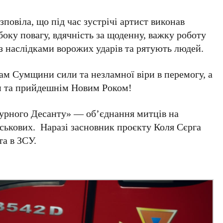
овіла, що під час зустрічі артист виконав
ибоку повагу, вдячність за щоденну, важку роботу
 з наслідками ворожих ударів та рятують людей.
ам Сумщини сили та незламної віри в перемогу, а
м та прийдешнім Новим Роком!
ьтурного Десанту» — об’єднання митців на
ськових. Наразі засновник проєкту Коля Сєрга
а в ЗСУ.