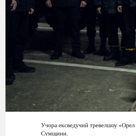
Учора ексведучий тревелшоу «Орел
Сумщини.