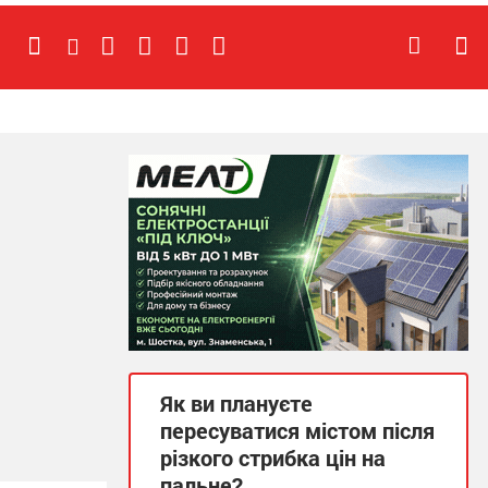
Як ви плануєте
пересуватися містом після
різкого стрибка цін на
пальне?