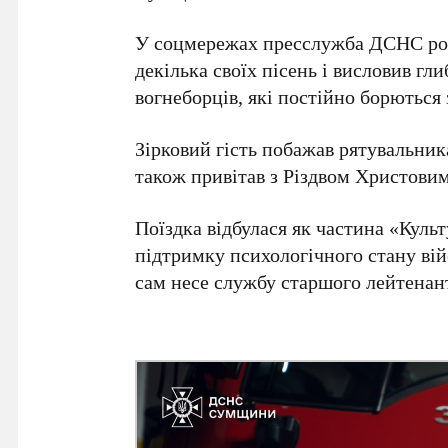
У соцмережах пресслужба ДСНС розп
декілька своїх пісень і висловив гл
вогнеборців, які постійно борються
Зірковий гість побажав рятувальник
також привітав з Різдвом Христови
Поїздка відбулася як частина «Кул
підтримку психологічного стану вій
сам несе службу старшого лейтенант