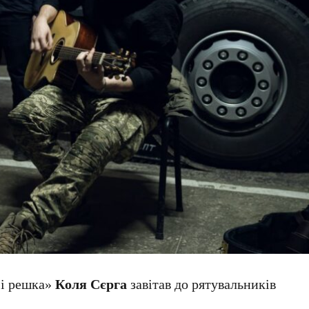
 і решка»
Коля Сєрга
завітав до рятувальників