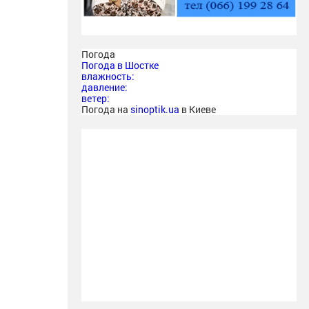
Погода
Погода в
Шостке
влажность:
давление:
ветер:
Погода на
sinoptik.ua
в Киеве