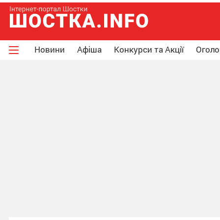
Новини
Афіша
Конкурси та Акції
Огол