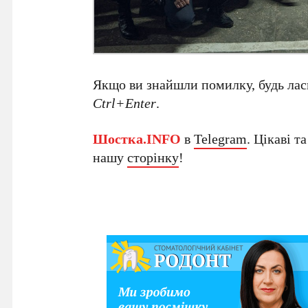
Якщо ви знайшли помилку, будь ласк
Ctrl+Enter
.
Шостка.INFO
в
Telegram
. Цікаві т
нашу
сторінку
!