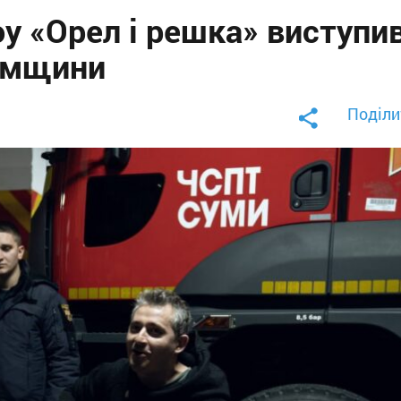
у «Орел і решка» виступи
Сумщини
Поділи