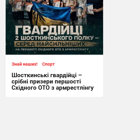
Знай наших!
Спорт
Шосткинські гвардійці –
срібні призери першості
Східного ОТО з армрестлінгу
15:20, 29.07.2026