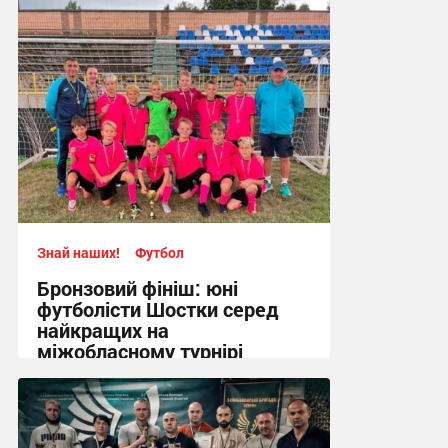
17:09, 4.08.2026
Знай наших!
Футбол
Бронзовий фініш: юні
футболісти Шостки серед
найкращих на
міжобласному турнірі
11:57, 4.08.2026