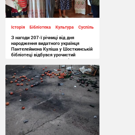
Історія
Бібліотека
Культура
Суспільство
З нагоди 207-ї річниці від дня
народження видатного українця
Пантелеймона Куліша у Шосткинській
бібліотеці відбувся урочистий
культурно-мистецький захід + Фото
12:44 вчора