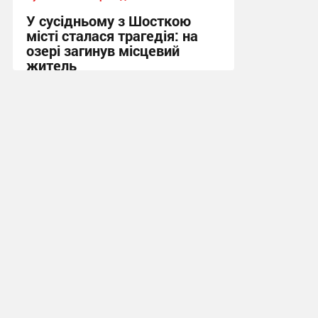
У сусідньому з Шосткою
місті сталася трагедія: на
озері загинув місцевий
житель
10:13 вчора