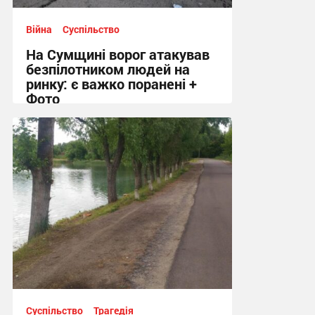
Війна
Суспільство
На Сумщині ворог атакував
безпілотником людей на
ринку: є важко поранені +
Фото
10:41 вчора
Суспільство
Трагедія