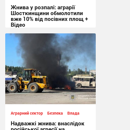
Жнива у розпалі: аграрії
Шосткинщини обмолотили
вже 10% від посівних площ +
Відео
11:36, 28.07.2026
Аграрний сектор
Безпека
Влада
Надважкі жнива: внаслідок
російської агресії на