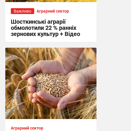
Важливо
Аграрний сектор
Шосткинські аграрії
обмолотили 22 % ранніх
зернових культур + Відео
10:07, 5.08.2026
Аграрний сектор