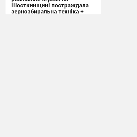
Шосткинщині постраждала
зернозбиральна техніка +
Відео
10:42, 21.07.2026