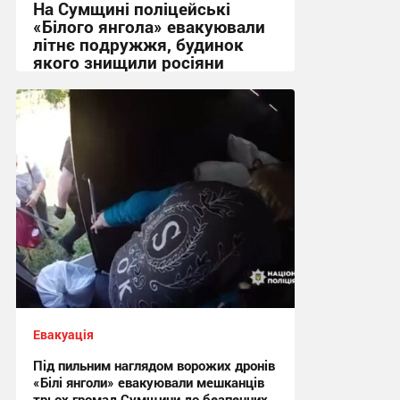
На Сумщині поліцейські
«Білого янгола» евакуювали
літнє подружжя, будинок
якого знищили росіяни
14:31, 4.08.2026
Евакуація
Під пильним наглядом ворожих дронів
«Білі янголи» евакуювали мешканців
трьох громад Сумщини до безпечних