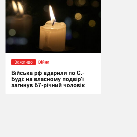
Важливо
Війна
Війська рф вдарили по С.-
Буді: на власному подвір’ї
загинув 67-річний чоловік
21:31 вчора