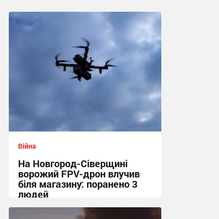
Війна
На Новгород-Сіверщині
ворожий FPV-дрон влучив
біля магазину: поранено 3
людей