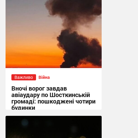
13:55 сьогодні
Важливо
Війна
Вночі ворог завдав
авіаудару по Шосткинській
громаді: пошкоджені чотири
будинки
09:09 сьогодні