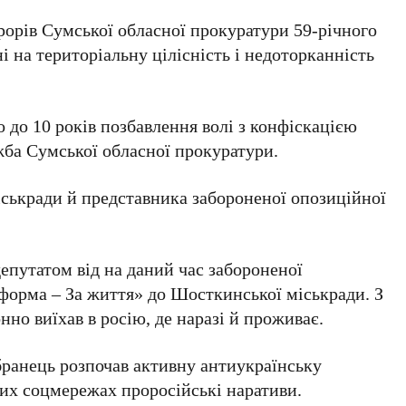
рорів Сумської обласної прокуратури 59-річного
і на територіальну цілісність і недоторканність
 до 10 років позбавлення волі з конфіскацією
жба Сумської обласної прокуратури.
ськради й представника забороненої опозиційної
епутатом від на даний час забороненої
форма – За життя» до Шосткинської міськради. З
онно виїхав в росію, де наразі й проживає.
бранець розпочав активну антиукраїнську
их соцмережах проросійські наративи.