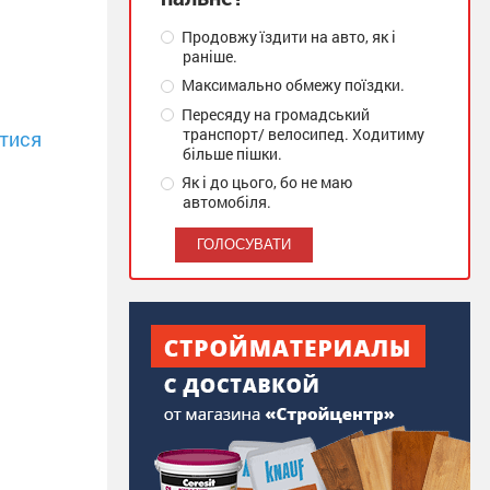
Продовжу їздити на авто, як і
раніше.
Максимально обмежу поїздки.
Пересяду на громадський
транспорт/ велосипед. Ходитиму
тися
більше пішки.
Як і до цього, бо не маю
автомобіля.