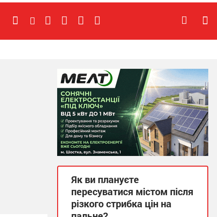
Як ви плануєте
пересуватися містом після
різкого стрибка цін на
пальне?