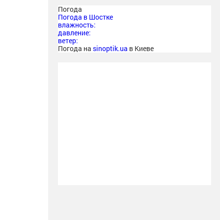
Погода
Погода в
Шостке
влажность:
давление:
ветер:
Погода на
sinoptik.ua
в Киеве