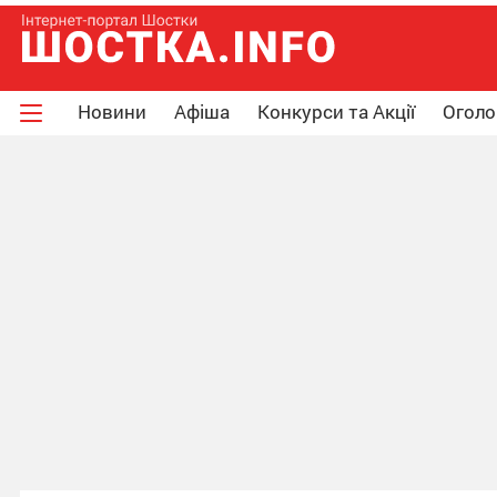
Новини
Афіша
Конкурси та Акції
Огол