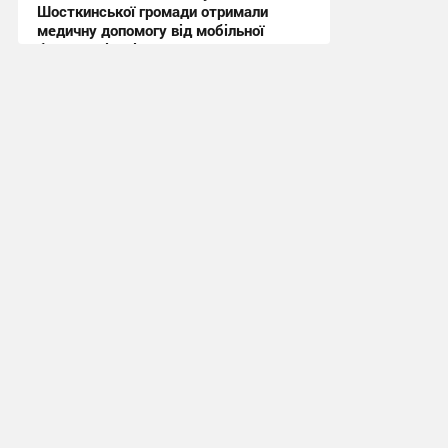
Шосткинської громади отримали
медичну допомогу від мобільної
бригади лікарів
12:02, 31.07.2026