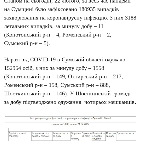
Станом на сьогодні, 22 лютого, за весь час пандемії
на Сумщині було зафіксовано 180935 випадків
захворювання на коронавірусну інфекцію. З них 3188
летальних випадків, за минулу добу – 11
(Конотопський р-н – 4, Роменський р-н – 2,
Сумський р-н – 5).
Наразі від COVID-19 в Сумській області одужало
152954 осіб, з них за минулу добу – 1558
(Конотопський р-н – 149, Охтирський р-н – 217,
Роменський р-н – 158, Сумський р-н – 888,
Шосткинський р-н – 146). У Шосткинській громаді
за добу підтверджено одужання чотирьох мешканців.