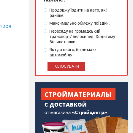
Продовжу їздити на авто, як і
раніше.
Максимально обмежу поїздки.
тися
Пересяду на громадський
транспорт/ велосипед. Ходитиму
більше пішки.
Як і до цього, бо не маю
автомобіля.