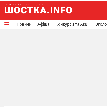
Новини
Афіша
Конкурси та Акції
Огол