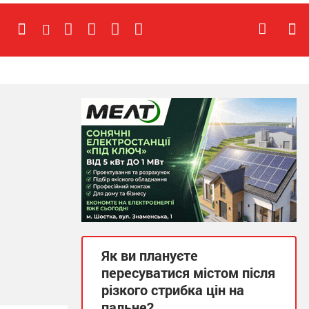
Як ви плануєте
пересуватися містом після
різкого стрибка цін на
пальне?