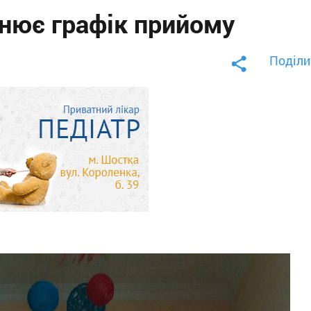
інює графік прийому
Поділи