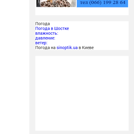
Погода
Погода в
Шостке
влажность:
давление:
ветер:
Погода на
sinoptik.ua
в Киеве