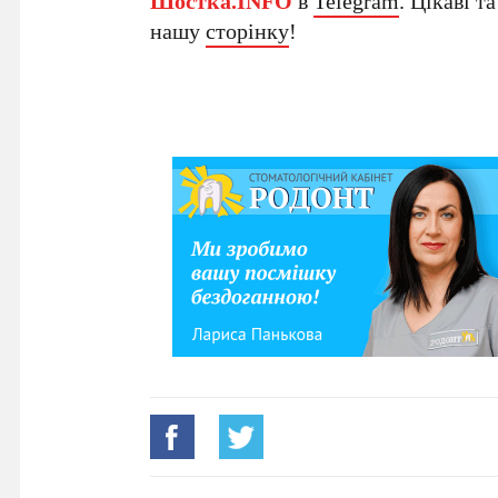
Шостка.INFO
в
Telegram
. Цікаві т
нашу
сторінку
!