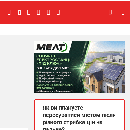
Як ви плануєте
пересуватися містом після
різкого стрибка цін на
пальне?