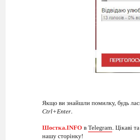
Якщо ви знайшли помилку, будь ласк
Ctrl+Enter
.
Шостка.INFO
в
Telegram
. Цікаві т
нашу
сторінку
!