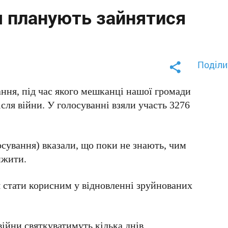
м планують зайнятися
Поділи
ня, під час якого мешканці нашої громади
сля війни. У голосуванні взяли участь 3276
осування) вказали, що поки не знають, чим
ижити.
 стати корисним у відновленні зруйнованих
ійни святкуватимуть кілька днів.