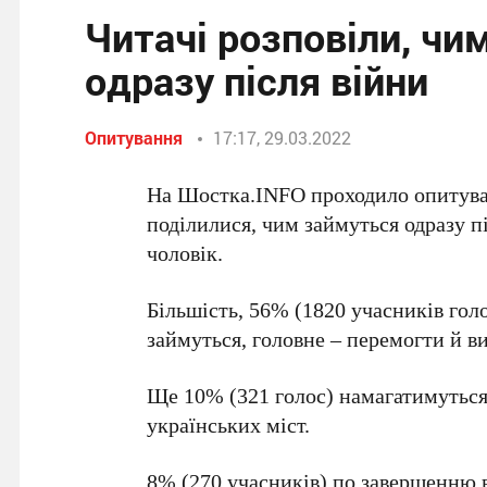
Читачі розповіли, чи
одразу після війни
Опитування
17:17, 29.03.2022
На Шостка.INFO проходило опитуван
поділилися, чим займуться одразу пі
чоловік.
Більшість, 56% (1820 учасників гол
займуться, головне – перемогти й в
Ще 10% (321 голос) намагатимуться
українських міст.
8% (270 учасників) по завершенню в