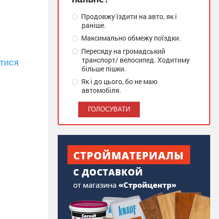
Продовжу їздити на авто, як і
раніше.
Максимально обмежу поїздки.
Пересяду на громадський
транспорт/ велосипед. Ходитиму
тися
більше пішки.
Як і до цього, бо не маю
автомобіля.