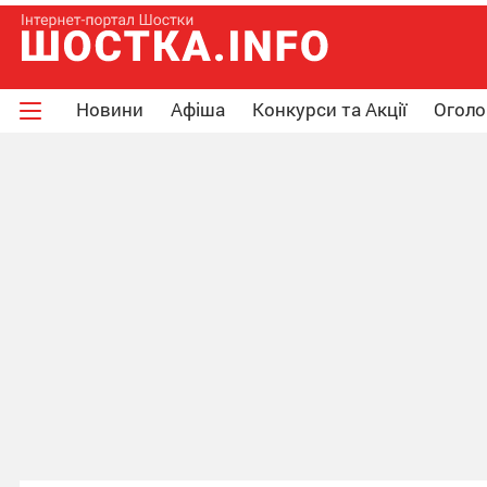
Новини
Афіша
Конкурси та Акції
Огол