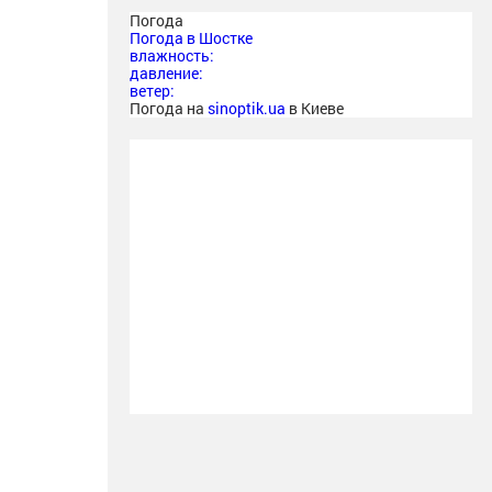
Погода
Погода в
Шостке
влажность:
давление:
ветер:
Погода на
sinoptik.ua
в Киеве