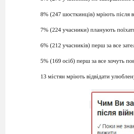
8% (247 шосткинців) мріють після в
7% (224 учасники) планують поїхат
6% (212 учасників) перш за все зате
5% (169 осіб) перш за все хочуть по
13 містян мріють відвідати улюблен