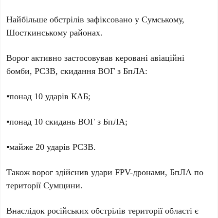
Найбільше обстрілів зафіксовано у Сумському,
Шосткинському районах.
Ворог активно застосовував керовані авіаційні
бомби, РСЗВ, скидання ВОГ з БпЛА:
▪️понад 10 ударів КАБ;
▪️понад 10 скидань ВОГ з БпЛА;
▪️майже 20 ударів РСЗВ.
Також ворог здійснив удари FPV-дронами, БпЛА по
території Сумщини.
Внаслідок російських обстрілів території області є