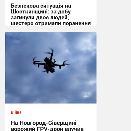
Безпекова ситуація на
Шосткинщині: за добу
загинули двоє людей,
шестеро отримали поранення
+ Фото
08:19 сьогодні
Війна
На Новгород-Сіверщині
ворожий FPV-дрон влучив