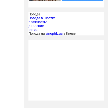
Погода
Погода в
Шостке
влажность:
давление:
ветер:
Погода на
sinoptik.ua
в Киеве