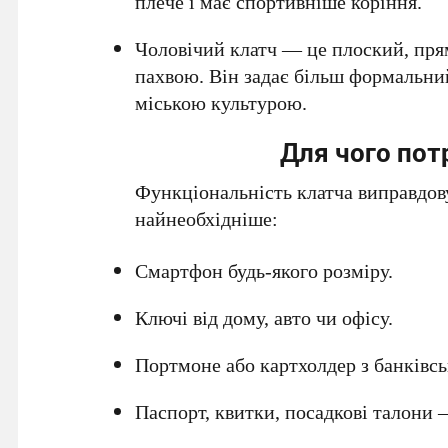
плече і має спортивніше коріння.
Чоловічий клатч — це плоский, прям
пахвою. Він задає більш формальний
міською культурою.
Для чого пот
Функціональність клатча виправдову
найнеобхідніше:
Смартфон будь-якого розміру.
Ключі від дому, авто чи офісу.
Портмоне або картхолдер з банківс
Паспорт, квитки, посадкові талони 