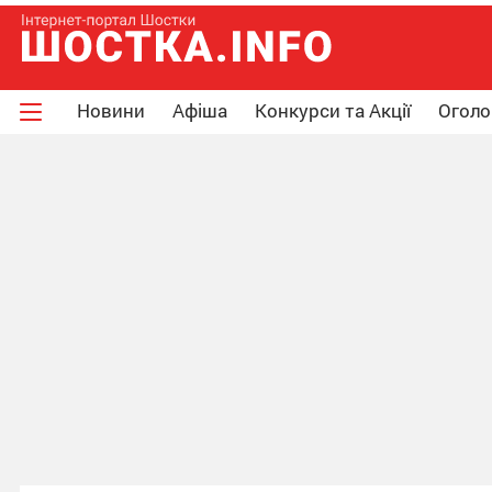
Новини
Афіша
Конкурси та Акції
Огол