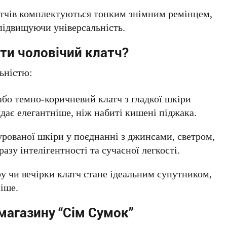
латчів комплектуються тонким знімним ремінцем,
 підвищуючи універсальність.
ти чоловічий клатч?
ьністю:
бо темно-коричневий клатч з гладкої шкіри
дає елегантніше, ніж набиті кишені піджака.
урованої шкіри у поєднанні з джинсами, светром,
зу інтелігентності та сучасної легкості.
ру чи вечірки клатч стане ідеальним супутником,
іше.
магазину “Сім Сумок”