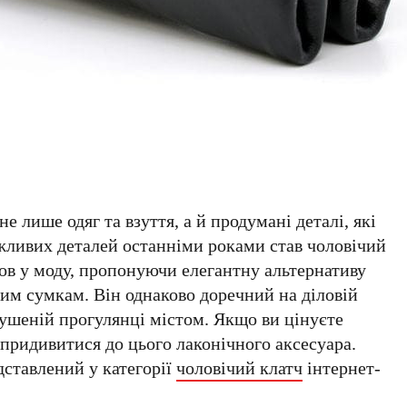
 лише одяг та взуття, а й продумані деталі, які
жливих деталей останніми роками став чоловічий
ов у моду, пропонуючи елегантну альтернативу
м сумкам. Він однаково доречний на діловій
имушеній прогулянці містом. Якщо ви цінуєте
 придивитися до цього лаконічного аксесуара.
дставлений у категорії
чоловічий клатч
інтернет-