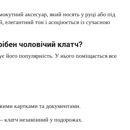
окутний аксесуар, який носять у руці або під
, елегантний тон і асоціюється із сучасною
рібен чоловічий клатч?
є його популярність. У нього поміщається все
ькими картками та документами.
— клатч незамінний у подорожах.