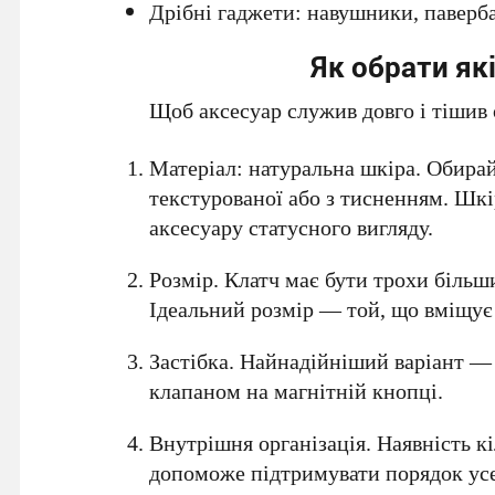
Дрібні гаджети: навушники, паверб
Як обрати як
Щоб аксесуар служив довго і тішив 
Матеріал: натуральна шкіра. Обирай
текстурованої або з тисненням. Шкі
аксесуару статусного вигляду.
Розмір. Клатч має бути трохи більш
Ідеальний розмір — той, що вміщує в
Застібка. Найнадійніший варіант — 
клапаном на магнітній кнопці.
Внутрішня організація. Наявність к
допоможе підтримувати порядок усе