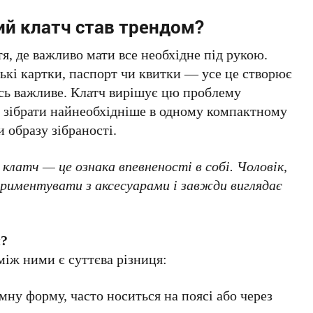
ий клатч став трендом?
я, де важливо мати все необхідне під рукою.
ькі картки, паспорт чи квитки — усе це створює
ось важливе. Клатч вирішує цю проблему
є зібрати найнеобхідніше в одному компактному
 образу зібраності.
клатч — це ознака впевненості в собі. Чоловік,
ериментувати з аксесуарами і завжди виглядає
я?
між ними є суттєва різниця:
мну форму, часто носиться на поясі або через