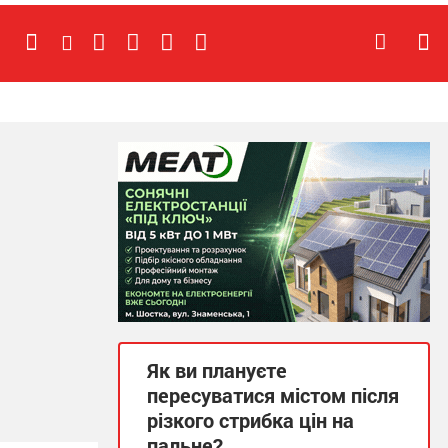
Як ви плануєте
пересуватися містом після
різкого стрибка цін на
пальне?