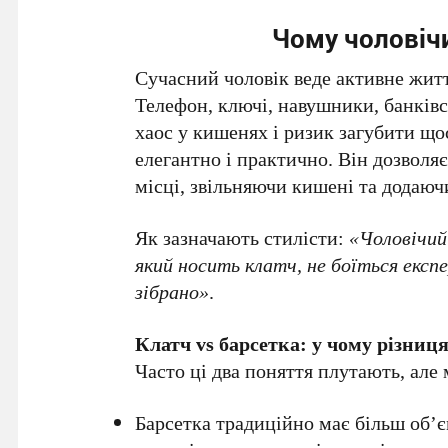
Чому чоловіч
Сучасний чоловік веде активне житт
Телефон, ключі, навушники, банківс
хаос у кишенях і ризик загубити щ
елегантно і практично. Він дозволя
місці, звільняючи кишені та додаючи
Як зазначають стилісти:
«Чоловічий 
який носить клатч, не боїться експ
зібрано»
.
Клатч vs барсетка: у чому різниц
Часто ці два поняття плутають, але 
Барсетка традиційно має більш об’є