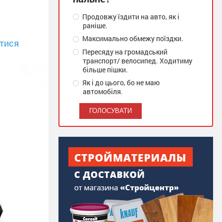
Продовжу їздити на авто, як і
раніше.
Максимально обмежу поїздки.
тися
Пересяду на громадський
транспорт/ велосипед. Ходитиму
більше пішки.
Як і до цього, бо не маю
автомобіля.