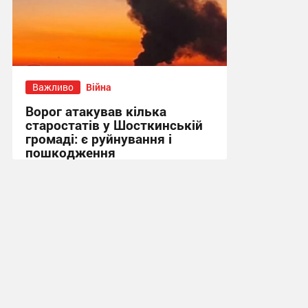
Важливо
Війна
Ворог атакував кілька
старостатів у Шосткинській
громаді: є руйнування і
пошкодження
09:52 сьогодні