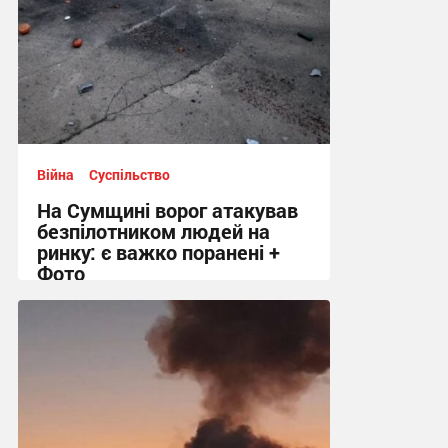
Війна
Суспільство
На Сумщині ворог атакував
безпілотником людей на
ринку: є важко поранені +
Фото
10:41 сьогодні