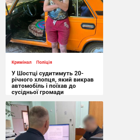
Кримінал
Поліція
У Шостці судитимуть 20-
річного хлопця, який викрав
автомобіль і поїхав до
сусідньої громади
12:46 вчора