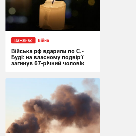
Важливо
Війна
Війська рф вдарили по С.-
Буді: на власному подвір’ї
загинув 67-річний чоловік
21:31 вчора