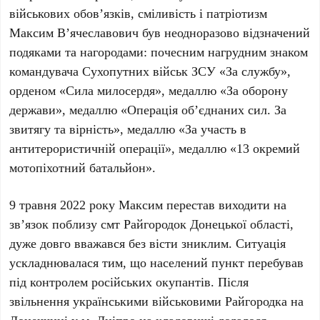
військових обов’язків, сміливість і патріотизм
Максим В’ячеславович був неодноразово відзначений
подяками та нагородами: почесним нагрудним знаком
командувача Сухопутних військ ЗСУ «За службу»,
орденом «Сила милосердя», медаллю «За оборону
держави», медаллю «Операція об’єднаних сил. За
звитягу та вірність», медаллю «За участь в
антитерористичній операції», медаллю «13 окремий
мотопіхотний батальйон».
9 травня 2022 року Максим перестав виходити на
зв’язок поблизу смт Райгородок Донецької області,
дуже довго вважався без вісти зниклим. Ситуація
ускладнювалася тим, що населений пункт перебував
під контролем російських окупантів. Після
звільнення українськими військовими Райгородка на