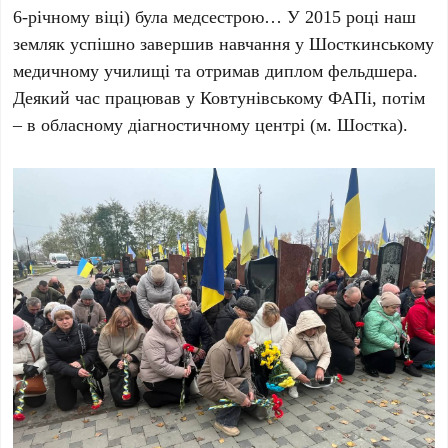
6-річному віці) була медсестрою… У 2015 році наш
земляк успішно завершив навчання у Шосткинському
медичному училищі та отримав диплом фельдшера.
Деякий час працював у Ковтунівському ФАПі, потім
– в обласному діагностичному центрі (м. Шостка).