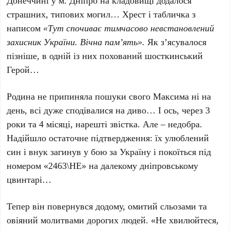
Донеччині у м. Дніпро на кладовищі додалося
страшних, типових могил… Хрест і табличка з
написом
«Тут спочиває тимчасово невстановлений
захисник України. Вічна пам’ять».
Як з’ясувалося
пізніше, в одній із них похований шосткинський
Герой…
Родина не припиняла пошуки свого Максима ні на
день, всі дуже сподівалися на диво… І ось, через 3
роки та 4 місяці, нарешті звістка. Але – недобра.
Надійшло остаточне підтвердження: їх улюблений
син і внук загинув у бою за Україну і покоїться під
номером «2463\НЕ» на далекому дніпровському
цвинтарі…
Тепер він повернувся додому, омитий сльозами та
овіяний молитвами дорогих людей. «Не хвилюйтеся,