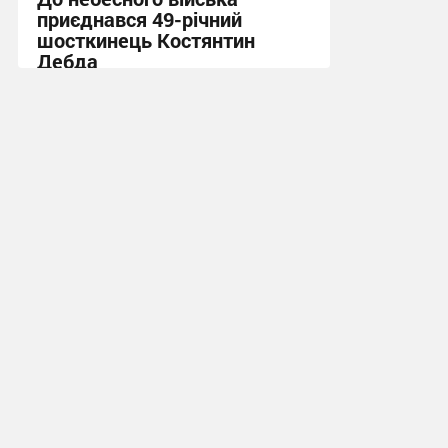
приєднався 49-річний
шосткинець Костянтин
Дебда
20:52, 22.07.2026