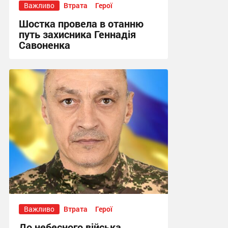
Важливо
Втрата
Герої
Шостка провела в отанню
путь захисника Геннадія
Савоненка
14:28, 24.07.2026
Важливо
Втрата
Герої
До небесного війська