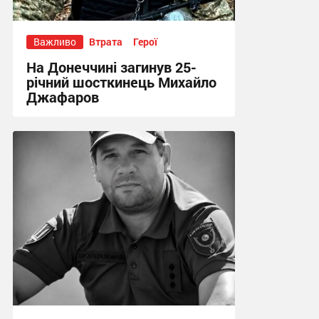
Важливо
Втрата
Герої
На Донеччині загинув 25-
річний шосткинець Михайло
Джафаров
13:15 сьогодні