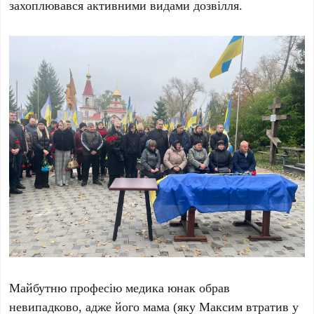
захоплювався активними видами дозвілля.
Майбутню професію медика юнак обрав
невипадково, адже його мама (яку Максим втратив у