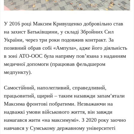
У 2016 році Максим Кривущенко добровільно став
на захист Батьківщини, у складі Збройних Сил
України, через три роки подовжив контракт. За
позивний обрав собі «Ампула», адже його діяльність
в зоні АТО-ООС була напряму пов’язана з наданням
медичної допомоги (працював фельдшером
медпункту).
Самостійний, наполегливий, справедливий,
працьовитий, щирий – таким назавжди запам’ятали
Максима фронтові побратими. Незважаючи на
надважкі умови військового життя, він завжди
намагався жити «на максимумі». З 2020 року заочно
навчався у Сумському державному університеті