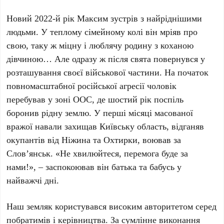
Новий 2022-й рік Максим зустрів з найріднішими
людьми. У теплому сімейному колі він мріяв про
свою, таку ж міцну і люблячу родину з коханою
дівчиною… Але одразу ж після свята повернувся у
розташування своєї військової частини. На початок
повномасштабної російської агресії чоловік
перебував у зоні ООС, де шостий рік поспіль
боронив рідну землю. У перші місяці масованої
вражої навали захищав Київську область, відганяв
окупантів від Ніжина та Охтирки, воював за
Слов’янськ. «Не хвилюйтеся, перемога буде за
нами!», – заспокоював він батька та бабусь у
найважчі дні.
Наш земляк користувався високим авторитетом серед
побратимів і керівництва. За сумлінне виконання