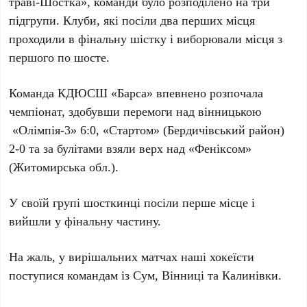
траві-Шостка», команди було розподілено на три
підгрупи. Клуби, які посіли два перших місця
проходили в фінальну шістку і виборювали місця з
першого по шосте.
Команда КДЮСШ «Барса» впевнено розпочала
чемпіонат, здобувши перемоги над вінницькою
«Олімпія-3» 6:0, «Стартом» (Бердичівський район)
2-0 та за булітами взяли верх над «Феніксом»
(Житомирська обл.).
У своїй групі шосткинці посіли перше місце і
вийшли у фінальну частину.
На жаль, у вирішальних матчах наші хокеїсти
поступися командам із Сум, Вінниці та Калинівки.