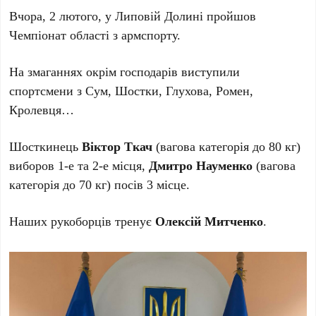
Вчора, 2 лютого, у Липовій Долині пройшов
Чемпіонат області з армспорту.
На змаганнях окрім господарів виступили
спортсмени з Сум, Шостки, Глухова, Ромен,
Кролевця…
Шосткинець
Віктор Ткач
(вагова категорія до 80 кг)
виборов 1-е та 2-е місця,
Дмитро Науменко
(вагова
категорія до 70 кг) посів 3 місце.
Наших рукоборців тренує
Олексій Митченко
.