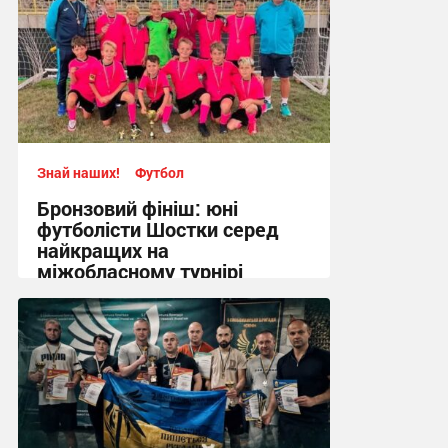
Знай наших!
Футбол
Бронзовий фініш: юні
футболісти Шостки серед
найкращих на
міжобласному турнірі
11:57, 4.08.2026