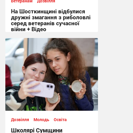
Ветеранам
Дозвілля
На Шосткинщині відбулися
дружні змагання з риболовлі
серед ветеранів сучасної
війни + Відео
22:05, 31.07.2026
Дозвілля
Молодь
Освіта
Школярі Сумщини