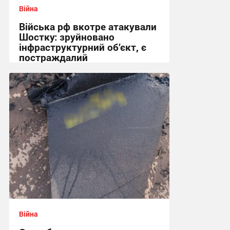
Війна
Війська рф вкотре атакували
Шостку: зруйновано
інфраструктурний об’єкт, є
постраждалий
18:50 вчора
Війна