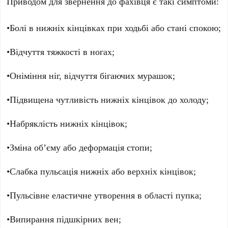
Приводом для звернення до фахівця є такі симптоми:
•Болі в нижніх кінцівках при ходьбі або стані спокою;
•Відчуття тяжкості в ногах;
•Оніміння ніг, відчуття бігаючих мурашок;
•Підвищена чутливість нижніх кінцівок до холоду;
•Набряклість нижніх кінцівок;
•Зміна об’єму або деформація стопи;
•Слабка пульсація нижніх або верхніх кінцівок;
•Пульсівне еластичне утворення в області пупка;
•Випирання підшкірних вен;