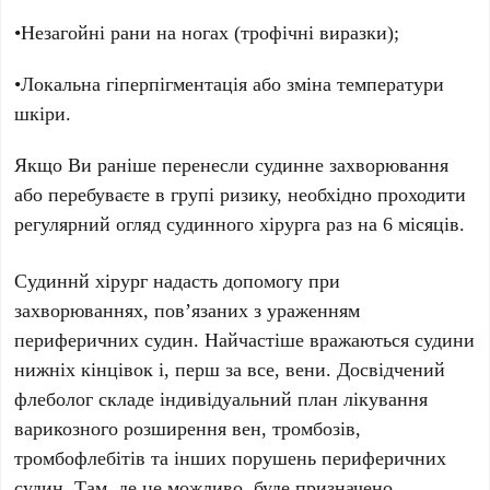
•Незагойні рани на ногах (трофічні виразки);
•Локальна гіперпігментація або зміна температури
шкіри.
Якщо Ви раніше перенесли судинне захворювання
або перебуваєте в групі ризику, необхідно проходити
регулярний огляд судинного хірурга раз на 6 місяців.
Судиннй хірург надасть допомогу при
захворюваннях, пов’язаних з ураженням
периферичних судин. Найчастіше вражаються судини
нижніх кінцівок і, перш за все, вени. Досвідчений
флеболог складе індивідуальний план лікування
варикозного розширення вен, тромбозів,
тромбофлебітів та інших порушень периферичних
судин. Там, де це можливо, буде призначено