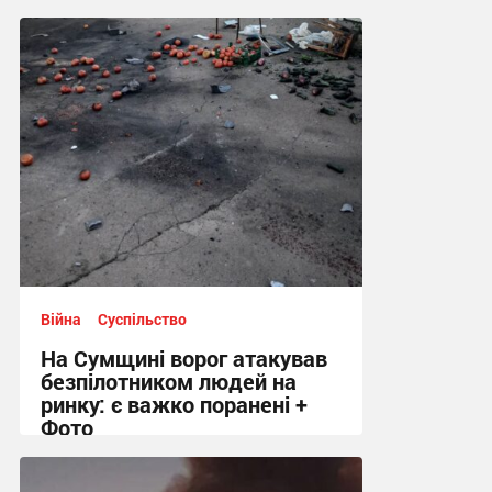
Війна
Суспільство
На Сумщині ворог атакував
безпілотником людей на
ринку: є важко поранені +
Фото
10:41 сьогодні