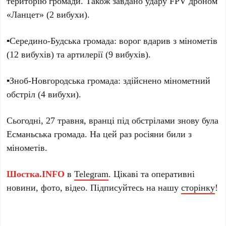
територію громади. Також завдано удару FPV дроном
«Ланцет» (2 вибухи).
▪️Середино-Будська громада: ворог вдарив з мінометів
(12 вибухів) та артилерії (9 вибухів).
▪️Зноб-Новгородська громада: здійснено мінометний
обстріл (4 вибухи).
Сьогодні, 27 травня, вранці під обстрілами знову була
Есманьська громада. На цей раз росіяни били з
мінометів.
Шостка.INFO
в
Telegram
. Цікаві та оперативні
новини, фото, відео. Підписуйтесь на нашу
сторінку
!