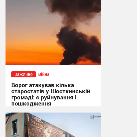
Важливо
Війна
Ворог атакував кілька
старостатів у Шосткинській
громаді: є руйнування і
пошкодження
09:52 сьогодні