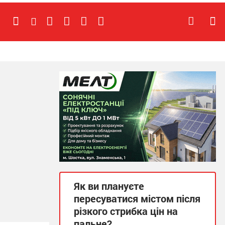
Як ви плануєте
пересуватися містом після
різкого стрибка цін на
пальне?