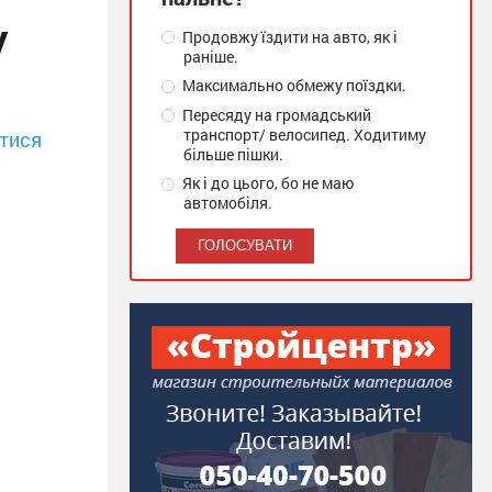
у
Продовжу їздити на авто, як і
раніше.
Максимально обмежу поїздки.
Пересяду на громадський
транспорт/ велосипед. Ходитиму
тися
більше пішки.
Як і до цього, бо не маю
автомобіля.