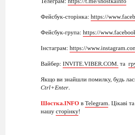
Телеграм:
https://t.me/shostkainfo
Фейсбук-сторінка:
https://www.face
Фейсбук-група:
https://www.faceboo
Інстаграм:
https://www.instagram.com
Вайбер:
INVITE.VIBER.COM.
та
гр
Якщо ви знайшли помилку, будь ласк
Ctrl+Enter
.
Шостка.INFO
в
Telegram
. Цікаві т
нашу
сторінку
!