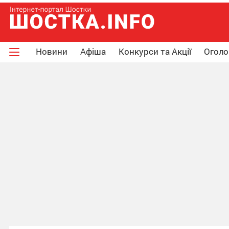
Новини
Афіша
Конкурси та Акції
Огол