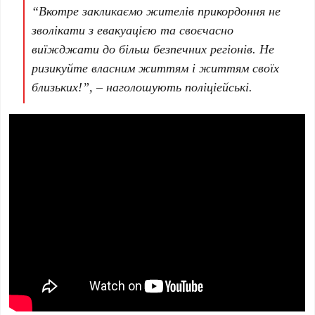
“Вкотре закликаємо жителів прикордоння не
зволікати з евакуацією та своєчасно
виїжджати до більш безпечних регіонів. Не
ризикуйте власним життям і життям своїх
близьких!”, – наголошують поліціейські.