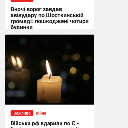
Вночі ворог завдав
авіаудару по Шосткинській
громаді: пошкоджені чотири
будинки
09:09 сьогодні
Важливо
Війна
Війська рф вдарили по С.-