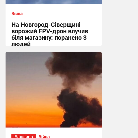
Війна
На Новгород-Сіверщині
ворожий FPV-дрон влучив
біля магазину: поранено 3
людей
13:55 сьогодні
Важливо
Війна