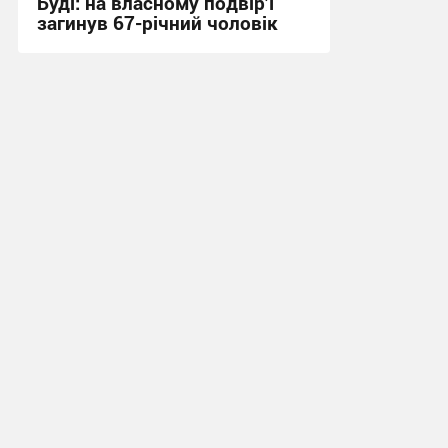
Буді: на власному подвір’ї
загинув 67-річний чоловік
21:31 вчора