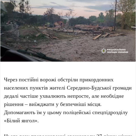
Через постійні ворожі обстріли прикордонних
населених пунктів жителі Середино-Будської громади
дедалі частіше ухвалюють непросте, але необхідне
рішення – виїжджати у безпечніші місця.
Допомагають їм у цьому поліцейські спецпідрозділу
«Білий янгол».
Цього разу правоохоронці евакуювали 27-річну жінку