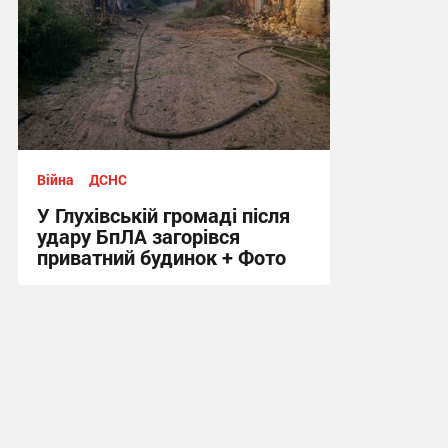
Війна
ДСНС
У Глухівській громаді після
удару БпЛА загорівся
приватний будинок + Фото
11:04 сьогодні